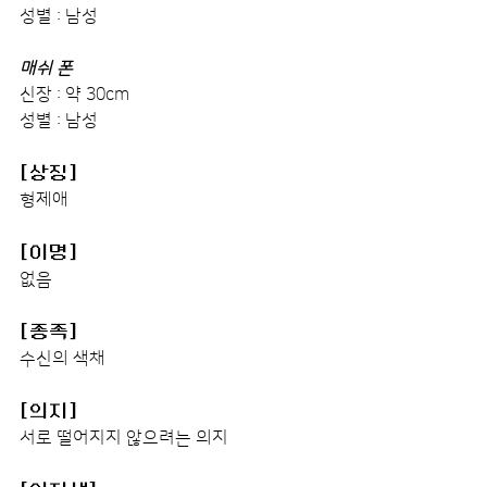
성별 : 남성
매쉬 폰
신장 : 약 30cm
성별 : 남성
[상징]
형제애
[이명]
없음
[종족]
수신의 색채
[의지]
서로 떨어지지 않으려는 의지