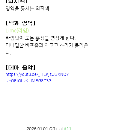
[의지색]
영역을 뭉치는 의지색
[색과 영역]
Lime(라임)
라임빛이 도는 흙성을 연상케 한다.
미니멀한 비프음과 아고고 소리가 들려온
다.
[테마 음악]
https://youtu.be/_HLKjzUBXNQ?
si=OFtQbvK-JMBG8Z3G
2026.01.01 Official 
#11