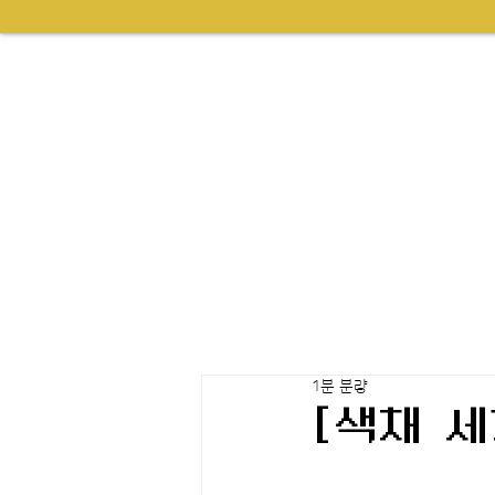
1분 분량
[색채 세