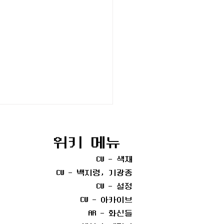
위키 메뉴
CW - 색채
CW - 백지령, 기광종
CW - 설정
CW - 아카이브
AR - 화신들