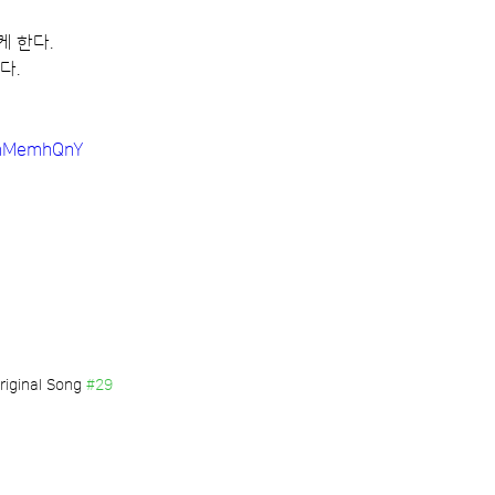
케 한다.
다.
RmMemhQnY
riginal Song 
#29