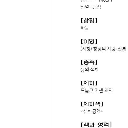
신장 : 약 140cm
성별 : 남성
[상징]
하늘
[이명]
(자칭) 창공의 제왕, 신룡
[종족]
용의 색채
[의지]
드높고 기센 의지
[의지색]
-추후 공개-
[색과 영역]