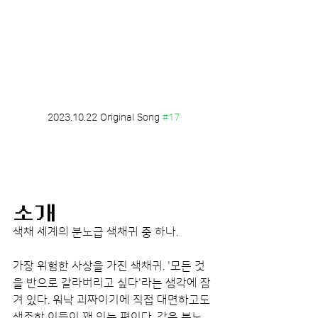
2023.10.22 Original Song 
#17
소개
색채 세계의 분노급 색채귀 중 하나.
가장 위험한 사상을 가진 색채귀. '모든 것
을 반으로 갈라버리고 싶다'라는 생각에 잠
겨 있다. 워낙 괴짜이기에 직접 대면하고도 
생존한 이들이 꽤 있는 편이다. 같은 분노