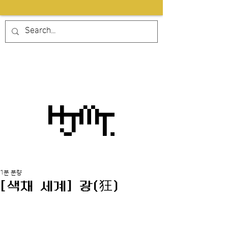
1분 분량
[색채 세계] 광(狂)