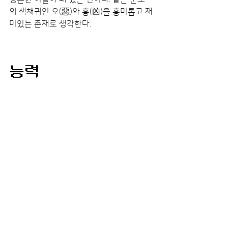
의 색채귀인 
오(惡)와 흉(凶)을 흥미롭고 재
미있는 존재로 생각한다.
능력
특징
전신이 날붙이로 이루어져 있다. 드레스 내
부에서 칼날을 꺼내는 모습도 보여준다.
갤러리