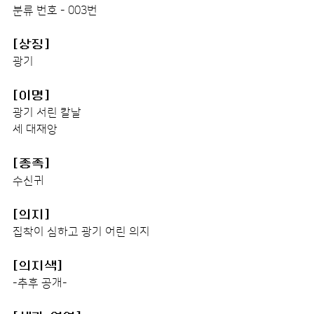
분류 번호 - 003번
[상징]
광기
[이명]
광기 서린 칼날
세 대재앙
[종족]
수신귀
[의지]
집착이 심하고 광기 어린 의지
[의지색]
-추후 공개-