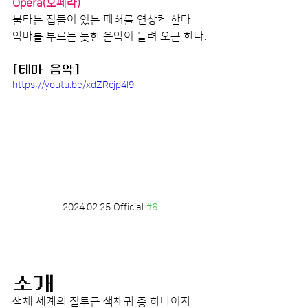
Opera(오페라)
불타는 집들이 있는 폐허를 연상케 한다.
악마를 부르는 듯한 음악이 들려 오곤 한다.
[테마 음악]
https://youtu.be/xdZRcjp4l9I
2024.02.25 Official 
#6
소개
색채 세계의 질투급 색채귀 중 하나이자, 