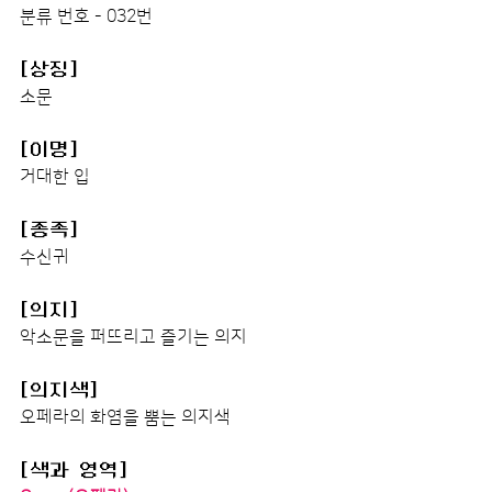
분류 번호 - 032번
[상징]
소문
[이명]
거대한 입
[종족]
수신귀
[의지]
악소문을 퍼뜨리고 즐기는 의지
[의지색]
오페라의 화염을 뿜는 의지색
[색과 영역]