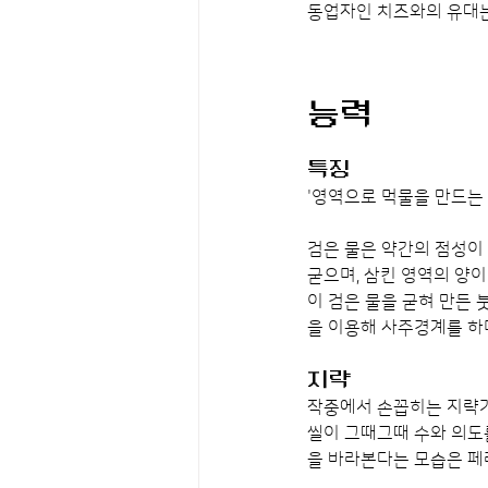
동업자인 치즈와의 유대는
능력
특징
'영역으로 먹물을 만드는 
검은 물은 약간의 점성이 
굳으며, 삼킨 영역의 양이
이 검은 물을 굳혀 만든 
을 이용해 사주경계를 하
지략
작중에서 손꼽히는 지략가
씰이 그때그때 수와 의도를
을 바라본다는 모습은 페