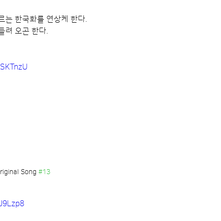
르는 한국화를 연상케 한다.
들려 오곤 한다.
gBSKTnzU
riginal Song 
#13
UJ9Lzp8