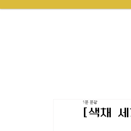
1분 분량
[색채 세