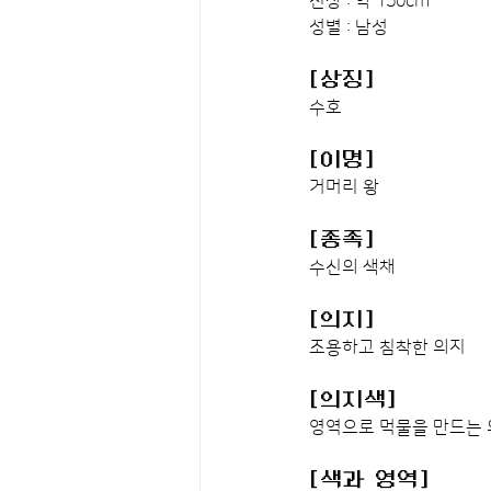
신장 : 약 150cm
성별 : 남성
[상징]
수호
[이명]
거머리 왕
[종족]
수신의 색채
[의지]
조용하고 침착한 의지
[의지색]
영역으로 먹물을 만드는
[색과 영역]