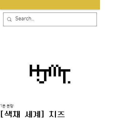
1분 분량
[색채 세계] 치즈