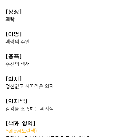
[상징]
쾌락
[이명]
쾌락의 주인
[종족]
수신의 색채
[의지]
정신없고 시끄러운 의지
[의지색]
감각을 조종하는 의지색
[색과 영역]
Yellow(노란색)