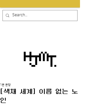
1분 분량
[색채 세계] 이름 없는 노
인