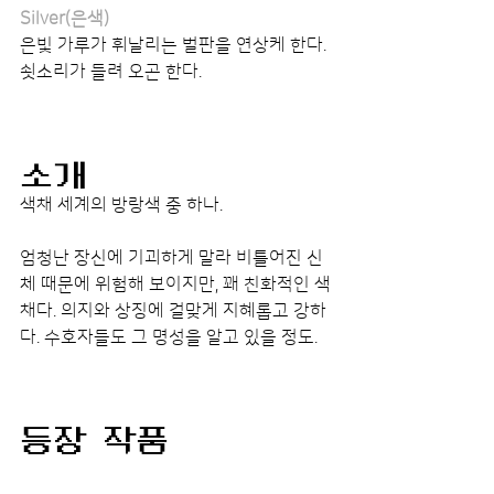
Silver(은색)
은빛 가루가 휘날리는 벌판을 연상케 한다.
쇳소리가 들려 오곤 한다.
소개
색채 세계의 방랑색 중 하나.
엄청난 장신에 기괴하게 말라 비틀어진 신
체 때문에​ 위험해 보이지만, 꽤 친화적인 색
채다. 의지와 상징에 걸맞게 지혜롭고 강하
다.​ 수호자들도 그 명성을 알고 있을 정도.
등장 작품
시간대 별로 정리