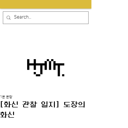
1분 분량
[화신 관찰 일지] 도장의
화신