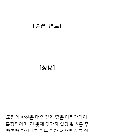
[출현 빈도]
[성향]
도장의 화신은 매우 길게 땋은 머리카락이 
특징적이며, 긴 옷에 갖가지 실링 왁스를 주
렁주렁 장식하고 있는 인간 형상을 하고 있