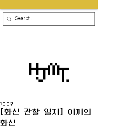
1분 분량
[화신 관찰 일지] 이끼의
화신