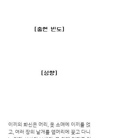
[출현 빈도]
[성향]
이끼의 화신은 머리, 옷 소매에 이끼를 얹
고, 여러 장의 날개를 옆머리에 꽂고 다니