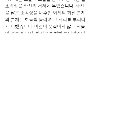
조각상을 화신의 거처에 두었습니다. 자신
을 닮은 조각상을 마주친 이끼의 화신 본체
와 분체는 화들짝 놀라며 그 자리를 부리나
케 피했습니다. 이것이 움직이지 않는 사물
인 것을 깨닫자, 화신은 천천히 돌아왔습니
다. 다음 날 조각상은 화신의 거처 깊숙한 
곳에서 발견되었고, 아주 세심하게 닦은 듯 
광이 나고 있었습니다.
[테마 음악]
https://youtu.be/1grisj7W4Qs