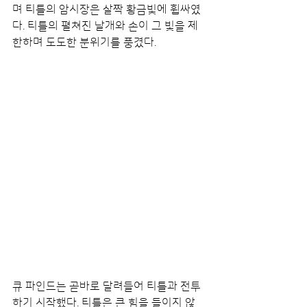
며 티틀의 암시장은 살짝 황금빛에 휩싸였
다. 티틀의 펼쳐진 날개와 손이 그 빛을 제
한하며 도도한 분위기를 풍겼다.
큐 파인드는 곧바로 달려들어 티틀과 전투
하기 시작했다. 티틀은 큰 힘을 들이지 않