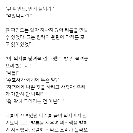
“큐 파인드, 먼저 들어가.”
“알았다니깐.”
큐 파인드는 얼마 지나지 않아 티틀을 만날 
수 있었다. 그는 원탁의 왼편에 다리를 꼬
고 앉아있었다.
“아, 의자를 당겨올 걸 그랬네. 발 좀 올려놓
으려 했는데.”
“티틀!”
“수호자가 여기에 무슨 일?”
“자영에게 나쁜 짓을 하려고 하잖아! 우리
가 가만히 안 놔둬!”
“음, 딱히 그러려는 건 아닌데.”
티틀이 꼬여있던 다리를 풀며 의자에서 일
어났다. 그는 발톱을 새우며 의지색을 발하
기 시작했다. 강렬한 시타르 소리가 들려오