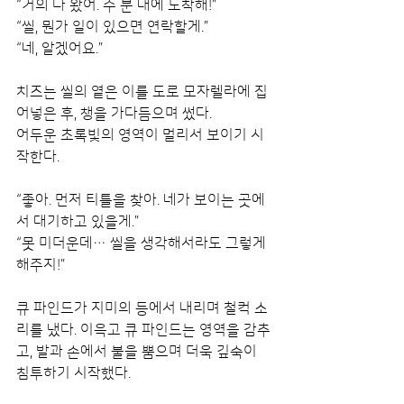
“거의 다 왔어. 수 분 내에 도착해!”
“씰, 뭔가 일이 있으면 연락할게.”
“네, 알겠어요.”
치즈는 씰의 옅은 이를 도로 모자렐라에 집
어넣은 후, 챙을 가다듬으며 썼다.
어두운 초록빛의 영역이 멀리서 보이기 시
작한다.
“좋아. 먼저 티틀을 찾아. 네가 보이는 곳에
서 대기하고 있을게.”
“못 미더운데… 씰을 생각해서라도 그렇게 
해주지!”
큐 파인드가 지미의 등에서 내리며 철컥 소
리를 냈다. 이윽고 큐 파인드는 영역을 감추
고, 발과 손에서 불을 뿜으며 더욱 깊숙이 
침투하기 시작했다.