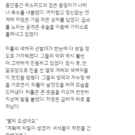
중간중간 퀴스피드의 검은 웅덩이가 나타
나 촉수를 내뿜었다. 어지럽고 정신없는 연
계에 자영은 가끔 작은 상처를 입었다. 급소
를 노리는 공격은 유술을 이용해 가까스로 
흘려내고 있었다.
티틀의 색채귀 선발대가 한눈에 다 보일 정
도로 가까워졌다. 그들의 악취 역시 훨씬 
더 고약하게 진동하고 있었다. 잠시 후, 반
달모양으로 진을 친 열두 개체의 색채귀들
이 전진을 멈췄다. 그들의 영역과 자수정 벽
을 가르면서, 티틀이 날갯짓을 하며 모습을 
드러냈다. 티틀은 큰 웃음을 지으며 천천히 
지상에 발을 붙였다. 자영은 급하게 뒤로 물
러났다.
“빨리 오셨네요.”
“계획에 차질이 생겼어. 녀석들이 작전을 간