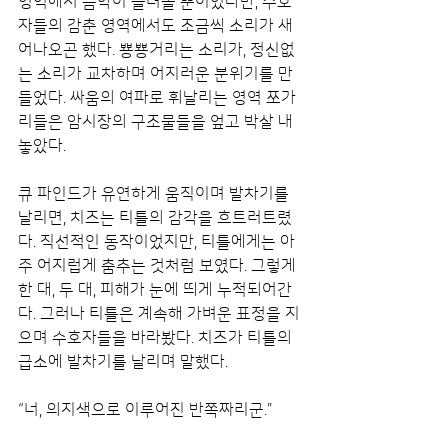
영역에서 음악이 들려올 뿐이었다만, 수호
자들의 감춘 영역에서도 조금씩 소리가 새
어나오곤 했다. 뿅뿅거리는 소리가, 정신없
는 소리가 교차하며 어지러운 분위기를 만
들었다. 싸움의 여파로 휘날리는 영역 쪼가
리들은 암시장의 구조물들을 엎고 박살 내
놓았다.
큐 파인드가 유연하게 움직이며 발차기를 
날리면, 치즈는 티틀의 감각을 흐트러트렸
다. 직선적인 동작이었지만, 티틀에게는 아
주 어지럽게 춤추는 것처럼 보였다. 그렇게 
한 대, 두 대, 피해가 눈에 띄게 누적되어간
다. 그러나 티틀은 계속해 가벼운 표정을 지
으며 수호자들을 바라봤다. 치즈가 티틀의 
급소에 발차기를 날리며 말했다.
“너, 의지색으로 이루어진 반쪽짜리군.”