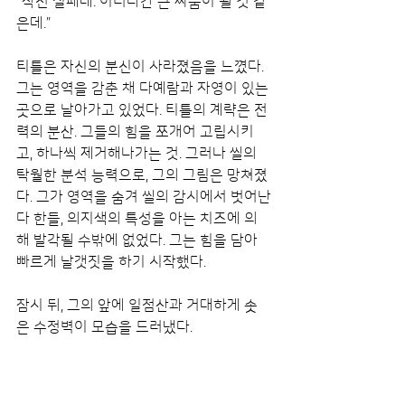
“작전 실패네. 이러다간 큰 싸움이 될 것 같
은데.”
티틀은 자신의 분신이 사라졌음을 느꼈다. 
그는 영역을 감춘 채 다예람과 자영이 있는 
곳으로 날아가고 있었다. 티틀의 계략은 전
력의 분산. 그들의 힘을 쪼개어 고립시키
고, 하나씩 제거해나가는 것. 그러나 씰의 
탁월한 분석 능력으로, 그의 그림은 망쳐졌
다. 그가 영역을 숨겨 씰의 감시에서 벗어난
다 한들, 의지색의 특성을 아는 치즈에 의
해 발각될 수밖에 없었다. 그는 힘을 담아 
빠르게 날갯짓을 하기 시작했다.
잠시 뒤, 그의 앞에 일점산과 거대하게 솟
은 수정벽이 모습을 드러냈다.