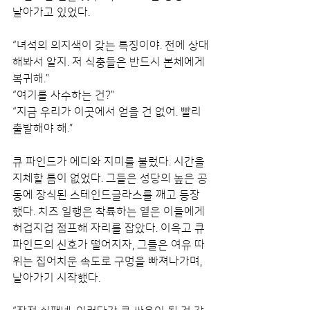
날아가고 있었다.
“녀석의 의지색이 갖는 특징이야. 전에 상대
해봐서 알지. 저 식충들은 반드시 본체에게 
복귀해.” 
“여기를 사수하는 건?”
“지금 우리가 이곳에서 얻을 건 없어. 빨리 
출발해야 해.”
큐 파인드가 에디와 지미를 불렀다. 시간을 
지체할 틈이 없었다. 그들은 성당의 높은 공
동에 장식된 스테인드글라스를 깨고 등장
했다. 치즈 일행은 착륙하는 옅은 이들에게 
허겁지겁 점프해 자리를 잡았다. 이윽고 큐 
파인드의 신호가 떨어지자, 그들은 여유 따
위는 집어치운 속도로 구멍을 빠져나가며, 
날아가기 시작했다.