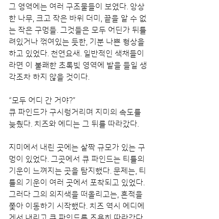
그 영역에는 여러 구조물들이 보였다. 앙상
한 나무, 크고 작은 바위 더미, 끝을 알 수 없
는 작은 구멍들. 그것들은 모두 어딘가 뒤틀
려있거나 꺾여있는 듯한, 기분 나쁜 형상을 
하고 있었다. 천연요새. 일반적인 색채들이
라면 이 불쾌한 초록빛 영역에 발을 들일 생
각조차 하지 않을 것이다.
“모두 어디 간 거야?”
큐 파인드가 구시렁거리며 지미의 속도를 
늦췄다. 치즈와 에디는 그 뒤를 따라갔다.
지미에서 내린 곳에는 살짝 규모가 있는 구
멍이 있었다. 그곳에서 큐 파인드는 티틀의 
기운이 느껴지는 곳을 탐지했다. 문제는, 티
틀의 기운이 여러 곳에서 포착되고 있었다. 
그러다 그의 의지색을 떠올리고는, 흔적을 
쫓아 이동하기 시작했다. 치즈 역시 에디에
게서 내리고 큐 파인드를 조용히 따라갔다.