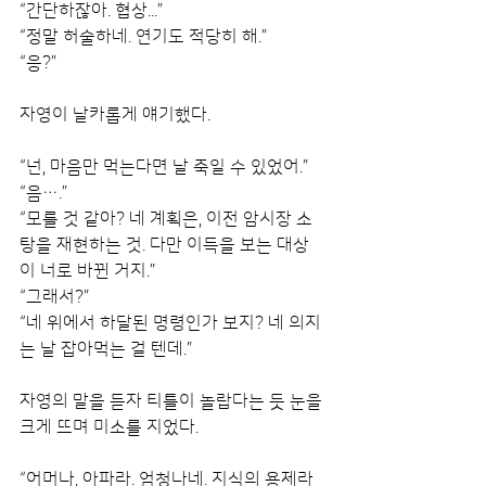
“간단하잖아. 협상...”
“정말 허술하네. 연기도 적당히 해.”
“응?”
자영이 날카롭게 얘기했다.
“넌, 마음만 먹는다면 날 죽일 수 있었어.”
“음….”
“모를 것 같아? 네 계획은, 이전 암시장 소
탕을 재현하는 것. 다만 이득을 보는 대상
이 너로 바뀐 거지.”
“그래서?”
“네 위에서 하달된 명령인가 보지? 네 의지
는 날 잡아먹는 걸 텐데.”
자영의 말을 듣자 티틀이 놀랍다는 듯 눈을 
크게 뜨며 미소를 지었다.
“어머나, 아파라. 엄청나네. 지식의 용제라