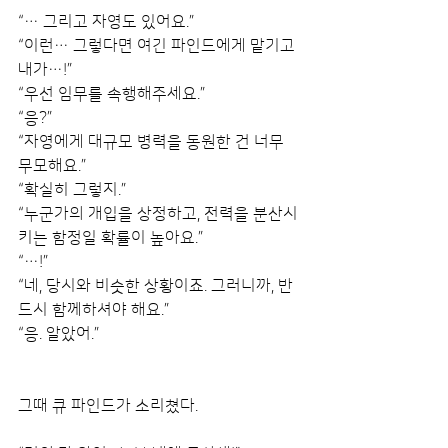
“… 그리고 자영도 있어요.”
“이런… 그렇다면 여긴 파인드에게 맡기고 
내가…!”
“우선 임무를 속행해주세요.”
“응?”
“자영에게 대규모 병력을 동원한 건 너무 
무모해요.”
“확실히 그렇지.”
“누군가의 개입을 상정하고, 전력을 분산시
키는 함정일 확률이 높아요.”
“…!”
“네, 당시와 비슷한 상황이죠. 그러니까, 반
드시 함께하셔야 해요.”
“응. 알았어.”
그때 큐 파인드가 소리쳤다.