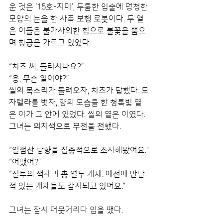
운 것은 ‘15호-지미’, 두툼한 입술에 멍청한 
모양의 눈을 한 사족 보행 로봇이다. 두 옅
은 이들은 불가사의한 힘으로 불꽃을 뿜으
며 창공을 가르고 있었다.
“치즈 씨, 들리시나요?”
“응, 무슨 일이야?”
씰의 목소리가 들려오자, 치즈가 답했다. 모
자렐라를 벗자, 양의 모습을 한 청록빛 옅
은 이가 그 안에 있었다. 씰의 옅은 이였다. 
그녀는 의지색으로 무전을 전했다.
“일점산 방향을 집중적으로 조사해봤어요.”
“어땠어?”
“질투의 색채귀 총 열두 개체. 예전에 만난 
적 있는 개체들도 감지되고 있어요.”
그녀는 잠시 머뭇거리다 입을 땠다.