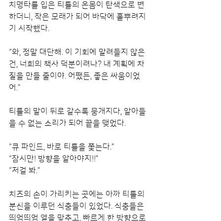
치명타를 입은 티틀의 온몸이 탄색으로 변
하더니, 작은 모래가 되어 바닥에 흩뿌려지
기 시작했다.
“와, 정말 대단해. 이 기회에 말려들지 않은 
건, 너희의 책사 덕분이려나? 내 계획에 차
질을 만들 줄이야. 어쨌든, 좋은 싸움이었
어.”
티틀의 말이 뒤로 갈수록 뭉개지다, 알아들
을 수 없는 소리가 되어 끝을 맺었다.
“큐 파인드, 바로 티틀을 쫓는다.”
“잠시만! 방향을 알아야지!!”
“저걸 봐.”
치즈의 손이 가리키는 곳에는 아까 티틀의 
분신을 이루던 식충들이 있었다. 식충들은 
띄엄띄엄 열을 맞추고, 빠르게 한 방향으로 