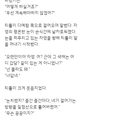
파했거든.”
“어떻게 하실거죠?”
“우선 계속해야하지 않겠어?”
티틀이 다예람 쪽으로 걸어오며 말했다. 자
영의 평온한 눈이 순식간에 날카로워졌다. 
눈을 찌푸리고 있는 자영을 향해 티틀이 말
을 꺼내기 시작했다.
“오랜만이야 자영. 어? 근데 그 색채는 어
디 갔담? 같이 있는 게 아니었나?”
“넌 몰라도 돼.”
“너답네.”
티틀이 크게 웃음지었다.
“눈치챘지? 중간 중간마다, 네가 걸어가는 
방향을 일점산으로 틀어버렸어.”
“무슨 꿍꿍이지?”