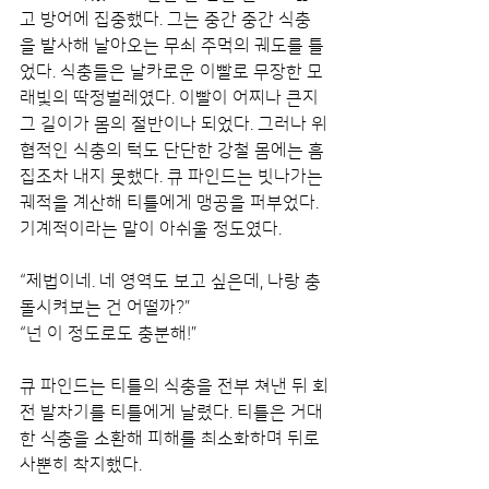
고 방어에 집중했다. 그는 중간 중간 식충
을 발사해 날아오는 무쇠 주먹의 궤도를 틀
었다. 식충들은 날카로운 이빨로 무장한 모
래빛의 딱정벌레였다. 이빨이 어찌나 큰지 
그 길이가 몸의 절반이나 되었다. 그러나 위
협적인 식충의 턱도 단단한 강철 몸에는 흠
집조차 내지 못했다. 큐 파인드는 빗나가는 
궤적을 계산해 티틀에게 맹공을 퍼부었다. 
기계적이라는 말이 아쉬울 정도였다.
“제법이네. 네 영역도 보고 싶은데, 나랑 충
돌시켜보는 건 어떨까?”
“넌 이 정도로도 충분해!”
큐 파인드는 티틀의 식충을 전부 쳐낸 뒤 회
전 발차기를 티틀에게 날렸다. 티틀은 거대
한 식충을 소환해 피해를 최소화하며 뒤로 
사뿐히 착지했다. 