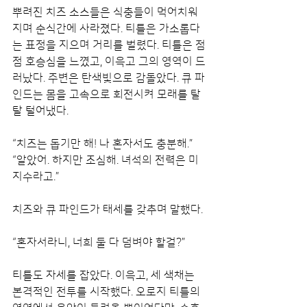
뿌려진 치즈 소스들은 식충들이 먹어치워
지며 순식간에 사라졌다. 티틀은 가소롭다
는 표정을 지으며 거리를 벌렸다. 티틀은 점
점 호승심을 느꼈고, 이윽고 그의 영역이 드
러났다. 주변은 탄색빛으로 감돌았다. 큐 파
인드는 몸을 고속으로 회전시켜 모래를 탈
탈 털어냈다.
“치즈는 돕기만 해! 나 혼자서도 충분해.”
“알았어. 하지만 조심해. 녀석의 전력은 미
지수라고.”
치즈와 큐 파인드가 태세를 갖추며 말했다.
“혼자서라니, 너희 둘 다 덤벼야 할걸?”
티틀도 자세를 잡았다. 이윽고, 세 색채는 
본격적인 전투를 시작했다. 오로지 티틀의 