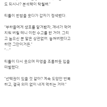
도 되시나? 분석력이 탁월해.”
티틀이 한참을 웃다가 갑자기 정색했다.
“부하들에게 생포를 맡겨봤자, 걔네가 먹어
치워 버릴 테니 이런 수고를 한 거야. 그리
고 높으신 분 말은 상관없어. 놓쳐버렸다고 
하면 그만이거든.”
“…”
티틀이 다시 웃으며 자영을 조롱하듯 입을 
떠벌렸다.
“선택권이 있을 것 같아? 계속 도망만 반복
하고, 결국 의미 없이 내게 먹히는 거야.”