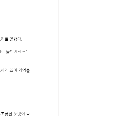
소리로 말했다.
내로 들어가서…“
하게 뜨며 기억을 
롱초롱한 눈빛이 슐