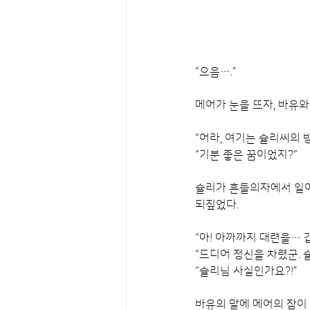
“으음….”
메어가 눈을 뜨자, 바유와
“어라, 여기는 슐리씨의
“기분 좋은 꿈이었지?“
슐리가 흔들의자에서 일어
되짚었다.
“아! 아까까지 대련을…
“드디어 정신을 차렸군. 
“슐리님 사실인가요?!”
바유의 말에 메어의 잠이 