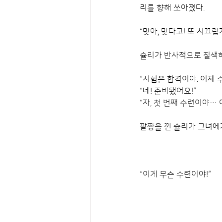
리를 향해 쏘아졌다.
“맞아, 맞다고! 또 시끄럽
슐리가 반사적으로 질색하
“시험은 합격이야. 이제 
“네! 준비됐어요!“
“자, 첫 번째 수련이야…
팔짱을 낀 슐리가 그녀에
“이게 무슨 수련이야!“