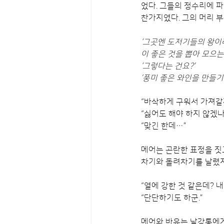
었다. 그들의 정수리에 파
찬가지였다. 그의 머리 
‘그곳엔 도저기들의 왕이라
이 좋은 것을 뽑아 모으는
‘그렇다는 건요?’
’풍미 좋은 와인을 만들기
“바삭하게 구워서 가져갈까
“싫어도 해야 하지 않겠나.
“맞긴 한데…”
메어는 곤란한 표정을 짓
차기와 돌려차기를 날렸지
“열에 강한 것 같은데? 내
“단단하기도 하군.”
메어와 바유는 날강통에게