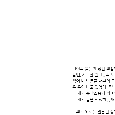
메어의 울분이 섞인 외침이
앞엔, 거대한 원기둥의 
색에 비친 동굴 내부의 
은 윤이 나고 있었다. 주
두 개가 중앙즈음에 찍혀있
두 개가 몸을 지탱하듯 땅
그의 주위로는 발달린 항