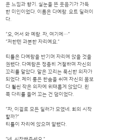
운 느낌과 향기. 실눈을 뜬 웃음기가 가득
한 미인이었다. 이름은 다예람. 요트 딜러이
다.
“오, 어서 와 예람. 자, 여기에…”
“저한텐 과분한 자리예요.”
티틀은 다예람을 반기며 자리에 앉을 것을 
권했다. 다예람은 정중히 거절하며 자신의 
꼬리를 말았다. 말은 꼬리는 푹신한 의자가 
되었다. 제이 룽은 한숨을 쉬며 자신의 몸보
다 훨씬 작은 의자에 위태롭게 앉았다. 왼
쪽 다리를 들어 꼬는 건 덤이었다.
“자, 이걸로 모든 딜러가 모였네. 회의 시작
할까?”
티틀이 자리에 앉으며 말했다.
“네. 시작해주세요.”