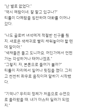
“난 별로 없었다.”
“역시 예람이네. 잘 팔고 있구나?”
티틀이 다예람을 칭찬하며 대화를 이어나
갔다.
“나도 골로버 녀석에게 적절한 친구를 줬
지. 새로운 색채귀로 빨리 채워놓아야 할 텐
데 말이야.”
“색채들은 돌고 도니까요. 어딘가에서 언젠
가는 각성하거나 태어나겠죠.”
“그렇지. 자, 본론으로 들어가 볼까?”
티틀이 자리에서 일어나 뒷짐을 졌다. 그리
고 천천히 좌우로 움직이며 말하기 시작했
다.
“기억나? 우리의 정체가 처음으로 수면으
로 올라왔을 때. 내가 마스터 딜러가 되었
지.”