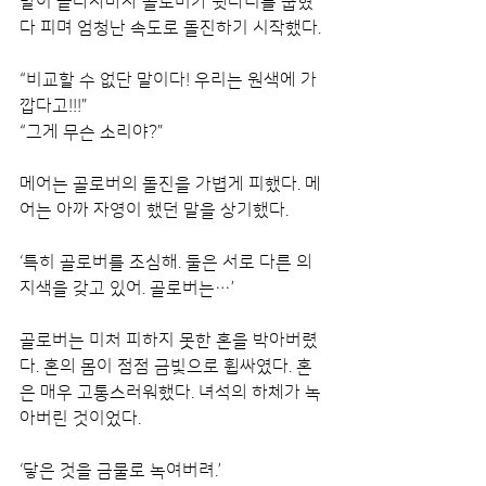
말이 끝나자마자 골로버가 뒷다리를 굽혔
다 피며 엄청난 속도로 돌진하기 시작했다.
“비교할 수 없단 말이다! 우리는 원색에 가
깝다고!!!”
“그게 무슨 소리야?”
메어는 골로버의 돌진을 가볍게 피했다. 메
어는 아까 자영이 했던 말을 상기했다.
‘특히 골로버를 조심해. 둘은 서로 다른 의
지색을 갖고 있어. 골로버는…’
골로버는 미처 피하지 못한 혼을 박아버렸
다. 혼의 몸이 점점 금빛으로 휩싸였다. 혼
은 매우 고통스러워했다. 녀석의 하체가 녹
아버린 것이었다.
‘닿은 것을 금물로 녹여버려.’