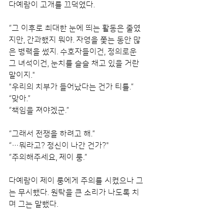
다예람이 고개를 끄덕였다.
“그 이후로 최대한 눈에 띄는 활동은 줄였
지만, 간과했지 뭐야. 자영을 쫓는 동안 많
은 병력을 썼지. 수호자들이건, 정의로운 
그 녀석이건, 눈치를 슬슬 채고 있을 거란 
말이지."
"우리의 치부가 들어났다는 건가 티틀.”
“맞아.”
“책임을 져야겠군.”
“그래서 전쟁을 하려고 해.”
“…뭐라고? 정신이 나간 건가?"
“주의해주세요, 제이 룽.”
다예람이 제이 룽에게 주의를 시켰으나 그
는 무시했다. 원탁을 큰 소리가 나도록 치
며 그는 말했다.