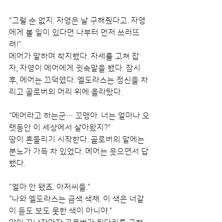
“그럴 순 없지. 자영은 날 구해줬다고. 자영
에게 볼 일이 있다면 나부터 먼저 쓰러뜨
려!”
메어가 말하며 착지했다. 자세를 고쳐 잡
자, 자영이 메어에게 귓속말을 했다. 잠시 
후, 메어는 끄덕였다. 엘도라스는 정신을 차
리고 골로버의 머리 위에 올라탔다.
“메어라고 하는군… 꼬맹아. 너는 얼마나 오
랫동안 이 세상에서 살아왔지?”
땅이 흔들리기 시작한다. 골로버의 말에는 
분노가 가득 차 있었다. 메어는 웃으면서 답
했다.
“얼마 안 됐죠. 아저씨들.”
“나와 엘도라스는 금색 색채. 이 색은 너같
이 듣도 보도 못한 색이 아니야.”