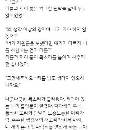
“그런가.”
티틀과 제이 룽은 커다란 원탁을 앞에 두고 
앉아있었다.
“봐, 생각 이상의 강자야. 내가 가야 하지 않
겠어?’
“너가 지원군을 보냈다면 얘기가 다르지. 나
를 시험하는 건가 티틀?”
티틀과 제이 룽이 목소리를 높이며 싸우려
던 찰나였다.
“그만해주세요~ 티틀 님도 생각이 있으시
니까요.”
나긋나긋한 목소리가 들려왔다. 원탁이 있
는 방의 출입문이 열렸다. 다자색의 무늬, 
풍성한 꼬리와 단발의 보송보송한 머리카
락. 수수한 생김새의 저고리와 한복 바지. 
네 개의 손가락. 다람쥐를 연상케 하는 귀여