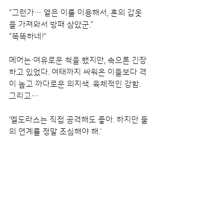
“그런가… 옅은 이를 이용해서, 혼의 갑옷
을 가져와서 방패 삼았군.”
“똑똑하네!”
메어는 여유로운 척을 했지만, 속으론 긴장
하고 있었다. 여태까지 싸워온 이들보다 격
이 높고 까다로운 의지색. 육체적인 강함. 
그리고…
‘엘도라스는 직접 공격해도 좋아. 하지만 둘
의 연계를 정말 조심해야 해.’