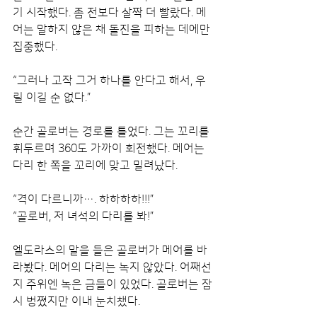
기 시작했다. 좀 전보다 살짝 더 빨랐다. 메
어는 말하지 않은 채 돌진을 피하는 데에만 
집중했다.
“그러나 고작 그거 하나를 안다고 해서, 우
릴 이길 순 없다.”
순간 골로버는 경로를 틀었다. 그는 꼬리를 
휘두르며 360도 가까이 회전했다. 메어는 
다리 한 쪽을 꼬리에 맞고 밀려났다.
“격이 다르니까…. 하하하하!!!”
“골로버, 저 녀석의 다리를 봐!”
엘도라스의 말을 들은 골로버가 메어를 바
라봤다. 메어의 다리는 녹지 않았다. 어째선
지 주위엔 녹은 금들이 있었다. 골로버는 잠
시 벙쪘지만 이내 눈치챘다.