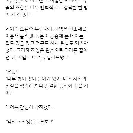
하는 것으로 이어진다. 적절한 의지색과 무
술의 조합은 더욱 변칙적이고 강력한 한 방
이 될 수 있다.
메어의 오른쪽 무릎차기. 자영은 긴소매를 
이용해 흘려냈다. 몸이 공중에 뜬 메어는, 
팔로 땅을 짚고 거꾸로 서서 왼발로 되받아
쳤다. 그러자 자영은 왼손으로 다리를 잡아
낸 뒤, 가볍게 메어를 날려보냈다.
“우왓!
“너무 힘이 많이 들어가 있어. 네 의지색의 
성질을 생각하면 더 간결한 동작이 좋을 거
야.”
메어는 간신히 착지했다.
“역시… 자영은 대단해!!”