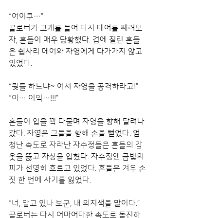
“어이쿠…”
골로버가 고개를 들어 다시 메어를 째려보
자, 혼들이 매우 당황했다. 겁에 질린 혼들
은 쉽사리 메어와 자영에게 다가가지 않고 
있었다. 
“뭣들 하느냐~ 어서 자영을 공격하라고!”
“이… 이익…!!!”
혼들이 입을 꽉 다물며 자영을 향해 달려나
갔다. 자영은 그들을 향해 손을 뻗었다. 엄
청난 속도로 자라난 자수정들은 혼들의 갑
옷을 뚫고 자상을 입혔다. 자수정엔 금빛의 
피가 선명히 흐르고 있었다. 혼들은 겨우 손
짓 한 번에 사기를 잃었다.
“너, 알고 있나 보군, 내 의지색을 말이다.”
골로버는 다시 어마어마한 속도로 돌진하