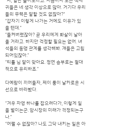
“자, 일단 들어보라고. 지금까지 모은 색채
귀들은 네 생각 이상으로 많아. 거기다 우리
들의 무력은 말할 것도 없잖아?"
“갑자기 이렇게 나가는 거에도 이유가 있
을 텐데.”
“들켜버렸잖아? 곧 우리에게 화살이 날아
올 거라고. 하지만 걱정할 필요는 없어. 녀
석들의 동맹 관계를 생각해봐. 걔들은 고립
되어있잖아.”
“티틀 님 말이 맞아요. 정면 승부로는 절대
적으로 유리하죠.”
다예람이 끼어들자, 제이 룽이 날카로운 시
선으로 바라봤다.
“겨우 자영 하나를 잡으려다가, 이렇게 일
을 벌이는군. 암시장의 미래가 걱정되는구
나.”
“어쩔 수 없잖아? 나도 그닥 내키는 일은 아