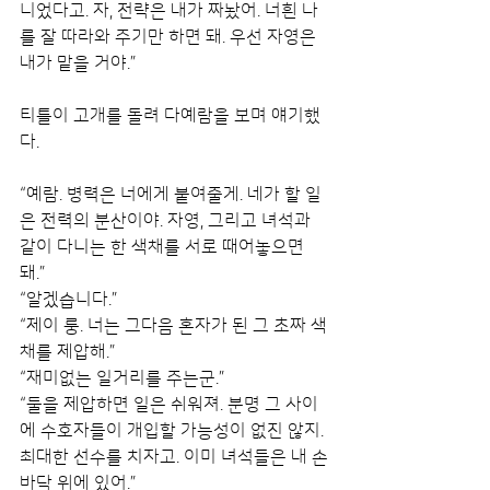
니었다고. 자, 전략은 내가 짜놨어. 너흰 나
를 잘 따라와 주기만 하면 돼. 우선 자영은 
내가 맡을 거야.”
티틀이 고개를 돌려 다예람을 보며 얘기했
다.
“예람. 병력은 너에게 붙여줄게. 네가 할 일
은 전력의 분산이야. 자영, 그리고 녀석과 
같이 다니는 한 색채를 서로 때어놓으면 
돼.”
“알겠습니다.”
“제이 룽. 너는 그다음 혼자가 된 그 초짜 색
채를 제압해.”
“재미없는 일거리를 주는군.”
“둘을 제압하면 일은 쉬워져. 분명 그 사이
에 수호자들이 개입할 가능성이 없진 않지. 
최대한 선수를 치자고. 이미 녀석들은 내 손
바닥 위에 있어.”