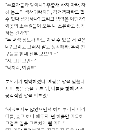
“수호자들과 말이냐? 우쭐해 하지 마라. 자
칭 분노의 색채귀라지만, 각개격파라도 할 
수 있다 생각하나? 그리고 병력은 어떤가? 
이곳의 소속원들이 모두 네 소유라고 생각
하는 건가?!"
“두 녀석 정도가 와도 이길 수 있을 거 같은
데? 그리고 그러지 말고 생각해봐. 우리 친
구들을 한데 전부 모으면…”
“자, 그만그만…”
“닥쳐라, 예람!!!"
분위기가 험악해졌다. 예람은 말을 멈췄다. 
제이 룽은 숨을 고른 뒤, 티틀을 향해 계속 
공격적인 말을 퍼부었다.
“싸워보지도 않았으면서 허세 부리지 마라. 
티틀, 충고 하나 해두지. 넌 허울만 가득해. 
그걸로 일을 그르치게 될 거다.”