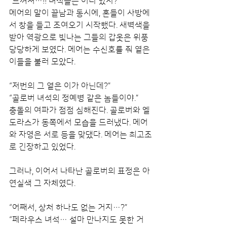
“느껴져…!! 녀석들은 어디 있지?”
메어의 말이 끝남과 동시에, 혼들이 사방에
서 창을 들고 조여오기 시작했다. 새벽색을 
받아 역광으로 빛나는 그들의 갑옷은 위풍
당당하게 보였다. 메어는 수신호를 줘 옅은 
이들을 불러 모았다.
“저번의 그 옅은 이가 아닌데?”
“골로버 녀석의 정예병 같은 놈들이야.”
충돌의 여파가 점점 심해진다. 골로버와 엘
도라스가 동쪽에서 모습을 드러냈다. 메어
와 자영은 서로 등을 맞댔다. 메어는 최고조
로 긴장하고 있었다.
그러나, 이어서 나타난 골로버의 표정은 아
연실색 그 자체였다.
“어째서, 상처 하나도 없는 거지…?”
“페라우스 녀석… 설마 만나지도 못한 거