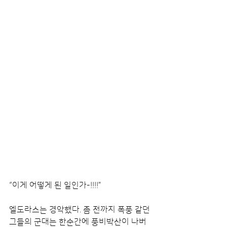
“이게 어떻게 된 일인가-!!!!”
엘도라스는 경악했다. 좀 전까지 폭풍 같던 
그들의 군대는 한순간에 풍비박산이 나버