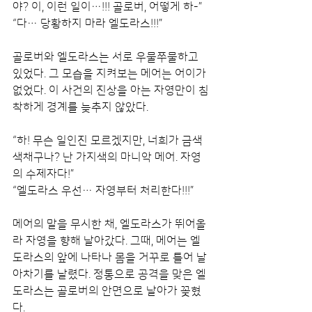
야? 이, 이런 일이…!!! 골로버, 어떻게 하-”
“다… 당황하지 마라 엘도라스!!!”
골로버와 엘도라스는 서로 우물쭈물하고 
있었다. 그 모습을 지켜보는 메어는 어이가 
없었다. 이 사건의 진상을 아는 자영만이 침
착하게 경계를 늦추지 않았다.
“하! 무슨 일인진 모르겠지만, 너희가 금색 
색채구나? 난 가지색의 마니악 메어. 자영
의 수제자다!”
“엘도라스 우선… 자영부터 처리한다!!!”
메어의 말을 무시한 채, 엘도라스가 뛰어올
라 자영을 향해 날아갔다. 그때, 메어는 엘
도라스의 앞에 나타나 몸을 거꾸로 틀어 날
아차기를 날렸다. 정통으로 공격을 맞은 엘
도라스는 골로버의 안면으로 날아가 꽂혔
다.